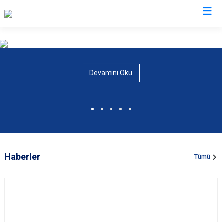
Valilikler
Devamını Oku
Haberler
Tümü