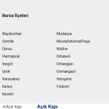
Bursa İlçeleri
Büyükorhan
Mudanya
Gemlik
MustafaKemalPaşa
Gürsu
Nilüfer
Harmancık
Orhaneli
İnegöl
Orhangazi
İznik
Osmangazi
Karacabey
Yenişehir
Keles
Yıldırım
Kestel
Açık Kapı