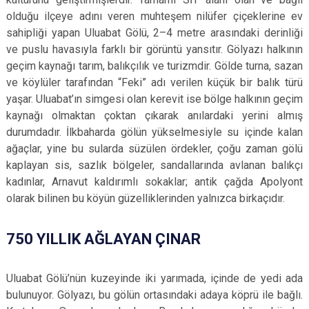
olduğu ilçeye adını veren muhteşem nilüfer çiçeklerine ev
sahipliği yapan Uluabat Gölü, 2–4 metre arasındaki derinliği
ve puslu havasıyla farklı bir görüntü yansıtır. Gölyazı halkının
geçim kaynağı tarım, balıkçılık ve turizmdir. Gölde turna, sazan
ve köylüler tarafından “Feki” adı verilen küçük bir balık türü
yaşar. Uluabat’ın simgesi olan kerevit ise bölge halkının geçim
kaynağı olmaktan çoktan çıkarak anılardaki yerini almış
durumdadır. İlkbaharda gölün yükselmesiyle su içinde kalan
ağaçlar, yine bu sularda süzülen ördekler, çoğu zaman gölü
kaplayan sis, sazlık bölgeler, sandallarında avlanan balıkçı
kadınlar, Arnavut kaldırımlı sokaklar; antik çağda Apolyont
olarak bilinen bu köyün güzelliklerinden yalnızca birkaçıdır.
750 YILLIK AĞLAYAN ÇINAR
Uluabat Gölü’nün kuzeyinde iki yarımada, içinde de yedi ada
bulunuyor. Gölyazı, bu gölün ortasındaki adaya köprü ile bağlı.