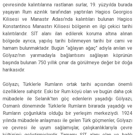
çevresinde kalıntılarına rastlanan surlar, 19. yüzyılda burada
yaşayan Rum azınlık tarafından yaptırılan Hagios Georgios
Kilisesi ve Manastır Adası’nda kalıntıları bulunan Hagios
Konstantinos Manastırı Kilisesi bölgenin en ilgi çekici tarihi
kalıntılarıdır. SİT alanı ilan edilerek koruma altına alınan
bölgede ayrıca, yapılış tarihi bilinmeyen tarihi bir cami ve
hamam bulunmaktadır. Bugün “ağlayan ağaç” adıyla anılan ve
Gölyazı'nın yarımadayla bağlantısını sağlayan köprünün
başında bulunan 750 yıllık çınar da görülmeye değer bir doğa
harikasıdır.
Gölyazı, Türklerle Rumların ortak tarihi açısından önemli
özelliklere sahiptir. Eski bir Rum köyü olan ve bugün daha çok
mübadele ile Selanik’ten göç edenlerin yaşadığı Gölyazı,
Osmanlı döneminde Türklerle Rumların birarada yaşadığı ve
Rumların çoğunlukta olduğu bir yerleşim merkeziydi. 1924
yılında mübadele anlaşması ile gelen Türk göçmenler, Gölyazı
ve çevresi ile uyum sağlamışlar, çalışkanlıklarıyla çevre
kültürünü geliştirmişlerdir. Tamamı SİT alanı olan ve bağlı