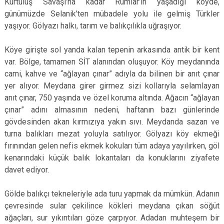
Kurtuluş Savaşı’na kadar Rumlar’ın yaşadığı köyde,
günümüzde Selanik’ten mübadele yolu ile gelmiş Türkler
yaşıyor. Gölyazı halkı, tarım ve balıkçılıkla uğraşıyor.
Köye girişte sol yanda kalan tepenin arkasında antik bir kent
var. Bölge, tamamen SİT alanından oluşuyor. Köy meydanında
cami, kahve ve “ağlayan çınar” adıyla da bilinen bir anıt çınar
yer alıyor. Meydana girer girmez sizi kollarıyla selamlayan
anıt çınar, 750 yaşında ve özel koruma altında. Ağacın “ağlayan
çınar” adını almasının nedeni, haftanın bazı günlerinde
gövdesinden akan kırmızıya yakın sıvı. Meydanda sazan ve
turna balıkları mezat yoluyla satılıyor. Gölyazı köy ekmeği
fırınından gelen nefis ekmek kokuları tüm adaya yayılırken, göl
kenarındaki küçük balık lokantaları da konuklarını ziyafete
davet ediyor.
Gölde balıkçı tekneleriyle ada turu yapmak da mümkün. Adanın
çevresinde sular çekilince kökleri meydana çıkan söğüt
ağaçları, sur yıkıntıları göze çarpıyor. Adadan muhteşem bir