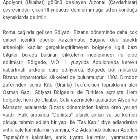
Apolyont (Uluabat) gölünü besleyen Aizonai (Çavdarhisar)
çevresinden çıkan Rhyndacus denilen ırmağa atfen konduğu
kaynaklarda belirtilir.
Roma çağında gelişen Gölyazı, Bizans döneminde daha çok
dinsel içerikli eserler kazanmıştır. Bugüne dek sürekli
arkeolojik kazılar gerçekleştirilmeyen bölgeyle ilgili bazı
bilgiler burada bulunan sikkelerin incelenmesi ile elde
edilmiştir. Bölgede, M.Ö. 1. yüzyılda Apollonia’da kerevit
kabartmalı sikkeler darp ediliyordu. Bölgede bol miktarda
Bizans imparatorluk sikkeleri de bulunmuştur. 1303 Dimboz
zaferinden sonra Kite (Ürünlü) Tekfuru’nun topraklarını alan
Osman Gazi, Gölyazı Bölgesini de Türklere açmıştır. Hem
bölgede, hem de Uluabat Gölü üzerindeki adalardan Alyos ve
Manastır adalarında Bizans döneminden kalma ören yerleri
vardır. Halk arasında “Deliktaş” olarak anılan ve su kemeri
olduğu tahmin edilen bir yapı ile “Taş Kapı” diye adlandırılan
antik kale kalıntılarının yanısıra, Kız Adası’nda bulunan Apollon
Tapınağı’nın kalıntıları, antik tiyatro kalıntıları, yarımadanın