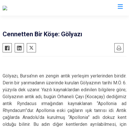
Valilikler
Cennetten Bir Köşe: Gölyazı
Gölyazı, Bursa’nın en zengin antik yerleşim yerlerinden biridir.
Derin bir yarımadanın üzerinde kurulan Gölyazının tarihi M.Ö. 6.
yüzyıla dek uzanır. Yazılı kaynaklardan edinilen bilgilere göre;
Gölyazının antik adı, bugün Orhaneli Çayı (Kocaçay) dediğimiz
antik Ryndacus ırmağından kaynaklanan “Apollonia ad
Rhyndacum”dur. Apollonia eski çağların ışık tanrısı idi. Antik
çağlarda Anadolu’da kurulmuş “Apollonia” adlı dokuz kent
olduğu bilinir. Bu adın diğer kentlerden ayrılabilmesi, için