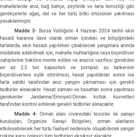
mahallelerde anız, bağ bahçe, zeytinlik ve tarla temizliği gibi
gerekçelerle ağaç, dal ve her türlü bitki örtüsünün yakılması
yasaklanmıştır.
Madde 3
- Bursa Valiliğinin 4 Haziran 2024 tarihli ekin
hasadı kararına ilave olarak orman içindeki ve bitişiğindeki
tarlalarda, ekin hasadı yapılırken çıkabilecek yangınlara anında
müdahale edebilmek için, mahalle muhtarlığına veya biçerdöver
sahiplerine traktöre monte edilen ve arazöz vazifesi görebilen
en az 2,5 ton kapasiteli ve pompalı su tankerinin
biçerdöverlere eşlik ettirilmesi, hasat yapıldıktan sonra ise
tarla sahibi tarafından anız yangını çıkmaması için gerekli
tedbirler alınacaktır. Hasat zamanı ve hasattan sonra yapılması
gerekenler Jandarma/Emniyet/Orman kolluk kuvvetleri
tarafından kontrol edilerek gerekli tedbirler alınacaktır.
Madde 4
- Orman alanı civarındaki tesisler ile sanayi
kuruluşları, Organize Sanayi Bölgeleri, orman alanlarını
etkileyebilecek her türlü faaliyet nedeniyle oluşabilecek yangın
riskine karşı önleyici tüm tedbirleri eksiksiz alacaktır.