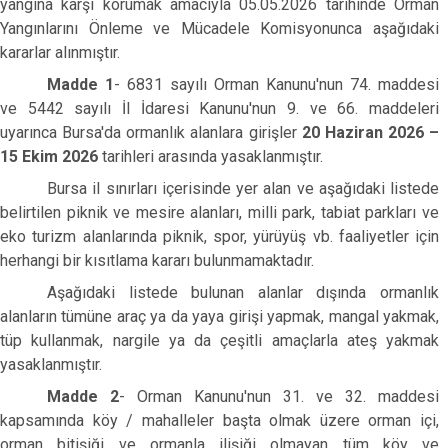
yangına karşı korumak amacıyla 05.05.2026 tarihinde Orman
Yangınlarını Önleme ve Mücadele Komisyonunca aşağıdaki
kararlar alınmıştır.
Madde 1
- 6831 sayılı Orman Kanunu'nun 74. maddesi
ve 5442 sayılı İl İdaresi Kanunu'nun 9. ve 66. maddeleri
uyarınca Bursa'da ormanlık alanlara girişler
20 Haziran 2026 –
15 Ekim 2026
tarihleri arasında yasaklanmıştır.
Bursa il sınırları içerisinde yer alan ve aşağıdaki listede
belirtilen piknik ve mesire alanları, milli park, tabiat parkları ve
eko turizm alanlarında piknik, spor, yürüyüş vb. faaliyetler için
herhangi bir kısıtlama kararı bulunmamaktadır.
Aşağıdaki listede bulunan alanlar dışında ormanlık
alanların tümüne araç ya da yaya girişi yapmak, mangal yakmak,
tüp kullanmak, nargile ya da çeşitli amaçlarla ateş yakmak
yasaklanmıştır.
Madde 2
- Orman Kanunu'nun 31. ve 32. maddesi
kapsamında köy / mahalleler başta olmak üzere orman içi,
orman bitişiği ve ormanla ilişiği olmayan tüm köy ve