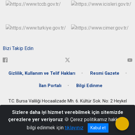
Bizi Takip Edin
Gizlilik, Kullanım ve Telif Hakları
Resmi Gazete
İlan Portalı
Bilgi Edinme
T.C. Bursa Valiliği Hocaalizade Mh. 6. Kültür Sok. No: 2 Heykel
Osmangazi/BURSA - Tel : 0224 225 1900
Sizlere daha iyi hizmet verebilmek için sitemizde
T.C. Bursa Valiliği Çarşamba Hizmet Binası: Hocahasan mh. Fahri
çerezlere yer veriyoruz
🍪 Çerez politikamız hakkında
Korutürk cd. Osmangazi - BURSA - Tel: 0224 273 5000
bilgi edinmek için
tıklayınız
Kabul et