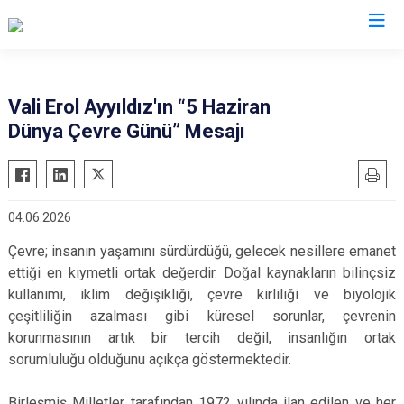
Valilikler
Vali Erol Ayyıldız'ın “5 Haziran
Dünya Çevre Günü” Mesajı
04.06.2026
Çevre; insanın yaşamını sürdürdüğü, gelecek nesillere emanet
ettiği en kıymetli ortak değerdir. Doğal kaynakların bilinçsiz
kullanımı, iklim değişikliği, çevre kirliliği ve biyolojik
çeşitliliğin azalması gibi küresel sorunlar, çevrenin
korunmasının artık bir tercih değil, insanlığın ortak
sorumluluğu olduğunu açıkça göstermektedir.
Birleşmiş Milletler tarafından 1972 yılında ilan edilen ve her