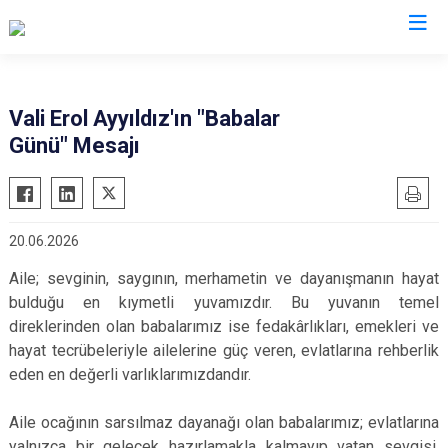
Valilikler
Vali Erol Ayyıldız'ın "Babalar
Günü" Mesajı
20.06.2026
Aile; sevginin, saygının, merhametin ve dayanışmanın hayat
bulduğu en kıymetli yuvamızdır. Bu yuvanın temel
direklerinden olan babalarımız ise fedakârlıkları, emekleri ve
hayat tecrübeleriyle ailelerine güç veren, evlatlarına rehberlik
eden en değerli varlıklarımızdandır.
Aile ocağının sarsılmaz dayanağı olan babalarımız; evlatlarına
yalnızca bir gelecek hazırlamakla kalmayıp vatan sevgisi,