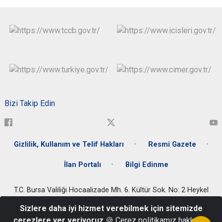
Bizi Takip Edin
Gizlilik, Kullanım ve Telif Hakları
Resmi Gazete
İlan Portalı
Bilgi Edinme
T.C. Bursa Valiliği Hocaalizade Mh. 6. Kültür Sok. No: 2 Heykel
Osmangazi/BURSA - Tel : 0224 225 1900
Sizlere daha iyi hizmet verebilmek için sitemizde
T.C. Bursa Valiliği Çarşamba Hizmet Binası: Hocahasan mh. Fahri
çerezlere yer veriyoruz
🍪 Çerez politikamız hakkında